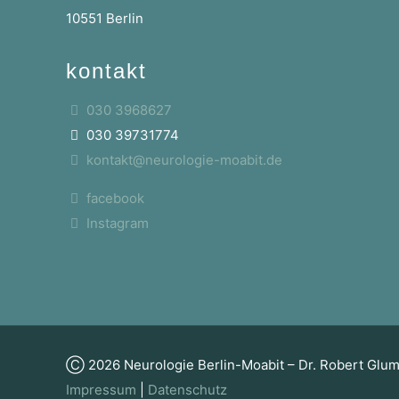
10551 Berlin
kontakt
030 3968627
030 39731774
kontakt@neurologie-moabit.de
facebook
Instagram
Ⓒ 2026 Neurologie Berlin-Moabit – Dr. Robert Glu
Impressum
|
Datenschutz