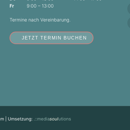
Fr
9:00 – 13:00
Termine nach Vereinbarung.
JETZT TERMIN BUCHEN
mm | Umsetzung:
.::media
soul
utions