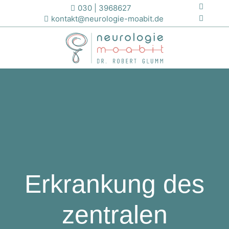
030 | 3968627
kontakt@neurologie-moabit.de
Erkrankung des
zentralen